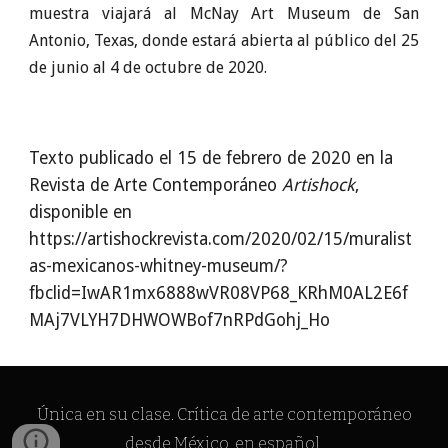
muestra viajará al McNay Art Museum de San
Antonio, Texas, donde estará abierta al público del 25
de junio al 4 de octubre de 2020.
Texto publicado el 15 de febrero de 2020 en la
Revista de Arte Contemporáneo
Artishock
,
disponible en
https://artishockrevista.com/2020/02/15/muralist
as-mexicanos-whitney-museum/?
fbclid=IwAR1mx6888wVR08VP68_KRhM0AL2E6f
MAj7VLYH7DHWOWBof7nRPdGohj_Ho
Única en su clase
.
C
rítica de arte contemporáneo
desde México, en español.