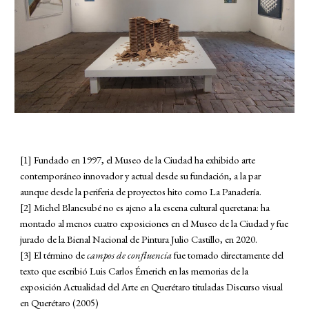
[1] Fundado en 1997, el Museo de la C
iu
dad ha exhibido arte
contemporáneo innovador y actual desde su fundación, a la par
aunque desde la periferia de proyectos hito como La Panadería.
[2] Michel Blancsubé no es ajeno a la escena cultural queretana: ha
montado al menos
cuatro
exposiciones en el
M
useo de la
C
iudad y fue
jurado de la Bienal Nacional de Pintura Julio Castillo, en 2020.
[3] El término de
campos de confluencia
fue tomado directamente del
texto que escribió Luis Carlos Émerich en las memorias de la
exposición Actualidad del Arte en Querétaro tituladas Discurso visual
en Querétaro (2005)