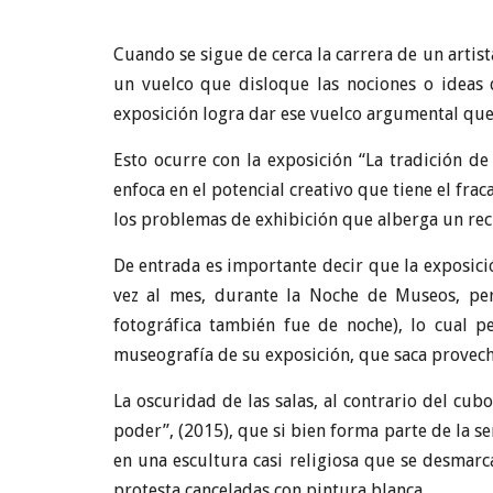
Cuando se sigue de cerca la carrera de un arti
un vuelco que disloque las nociones o ideas
exposición logra dar ese vuelco argumental que, 
Esto ocurre con la exposición “La tradición d
enfoca en el potencial creativo que tiene el frac
los problemas de exhibición que alberga un rec
De entrada es importante decir que la exposici
vez al mes, durante la Noche de Museos, p
fotográfica también fue de noche), lo cual p
museografía de su exposición, que saca provecho
La oscuridad de las salas, al contrario del cub
poder”, (2015), que si bien forma parte de la s
en una escultura casi religiosa que se desmar
protesta canceladas con pintura blanca.