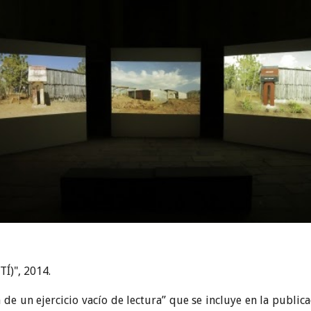
)", 2014.
 de un ejercicio vacío de lectura” que se incluye en la publica