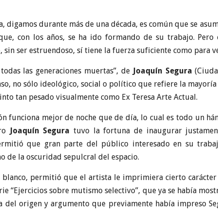
sta, digamos durante más de una década, es común que se asum
 que, con los años, se ha ido formando de su trabajo. Pero
sin ser estruendoso, sí tiene la fuerza suficiente como para v
e todas las generaciones muertas”, de
Joaquín Segura
(Ciuda
aso, no sólo ideológico, social o político que refiere la mayor
into tan pesado visualmente como Ex Teresa Arte Actual.
ón funciona mejor de noche que de día, lo cual es todo un hán
ero
Joaquín Segura
tuvo la fortuna de inaugurar justamen
ermitió que gran parte del público interesado en su trabaj
 de la oscuridad sepulcral del espacio.
o blanco, permitió que el artista le imprimiera cierto carác
erie “Ejercicios sobre mutismo selectivo”, que ya se había most
ca del origen y argumento que previamente había impreso Seg