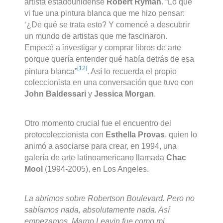
artista estadounidense
Robert Ryman
. “Lo que
vi fue una pintura blanca que me hizo pensar:
‘¿De qué se trata esto? Y comencé a descubrir
un mundo de artistas que me fascinaron.
Empecé a investigar y comprar libros de arte
porque quería entender qué había detrás de esa
[12]
pintura blanca”
. Así lo recuerda el propio
coleccionista en una conversación que tuvo con
John Baldessari
y
Jessica Morgan
.
Otro momento crucial fue el encuentro del
protocoleccionista con
Esthella Provas
, quien lo
animó a asociarse para crear, en 1994, una
galería de arte latinoamericano llamada
Chac
Mool
(1994-2005), en Los Angeles.
La abrimos sobre Robertson Boulevard. Pero no
sabíamos nada, absolutamente nada. Así
empezamos. Margo Leavin fue como mi