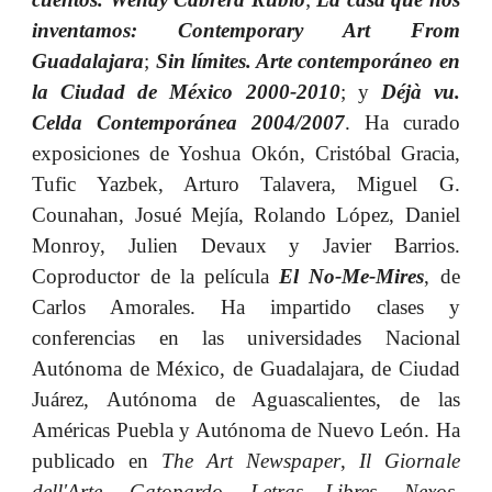
inventamos: Contemporary Art From
Guadalajara
;
Sin límites. Arte contemporáneo en
la Ciudad de México 2000-2010
; y
Déjà vu.
Celda Contemporánea 2004/2007
.
Ha curado
exposiciones de Yoshua Okón,
Cristóbal Gracia,
Tufic Yazbek, Arturo Talavera, Miguel G.
Counahan, Josué Mejía, Rolando López, Daniel
Monroy,
Julien Devaux
y
Javier Barrios.
Coproductor de la película
El No-Me-Mires
, de
Carlos Amorales. Ha impartido clases y
conferencias en las universidades Nacional
Autónoma de México, de Guadalajara, de Ciudad
Juárez, Autónoma de Aguascalientes, de las
Américas Puebla y Autónoma de Nuevo León. Ha
publicado en
The Art Newspaper
,
Il Giornale
dell'Arte
,
Gatopardo, Letras Libres, Nexos,