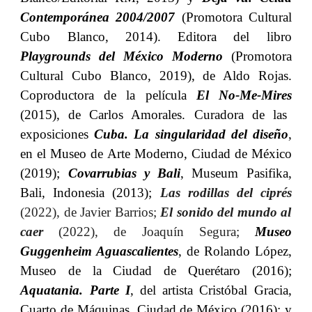
Contemporánea 2004/2007
(Promotora Cultural
Cubo Blanco, 2014). Editora del libro
Playgrounds del México Moderno
(Promotora
Cultural Cubo Blanco, 2019), de Aldo Rojas.
Coproductora de la película
El No-Me-Mires
(2015), de Carlos Amorales. Curadora de las
exposiciones
Cuba. La singularidad del diseño
,
en el Museo de Arte Moderno, Ciudad de México
(2019);
Covarrubias y Bali
, Museum Pasifika,
Bali, Indonesia (2013);
Las rodillas del ciprés
(2022), de Javier Barrios;
El sonido del mundo al
caer
(2022), de Joaquín Segura;
Museo
Guggenheim Aguascalientes
, de Rolando López,
Museo de la Ciudad de Querétaro (2016);
Aquatania. Parte I
, del artista Cristóbal Gracia,
Cuarto de Máquinas, Ciudad de México (2016); y