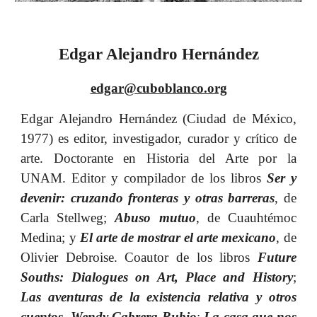
Edgar Alejandro Hernández
edgar@cuboblanco.org
Edgar Alejandro Hernández (Ciudad de México,
1977) es editor, investigador, curador y crítico de
arte. Doctorante en Historia del Arte por la
UNAM. Editor y compilador de los libros
Ser y
devenir: cruzando fronteras y otras barreras
, de
C
arla Stellweg;
Abuso mutuo
, de Cuauhtémoc
Medina; y
El arte de mostrar el arte mexicano
, de
Olivier Debroise.
Coautor de los libros
Future
Souths: Dialogues on Art, Place and History
;
Las aventuras de la existencia relativa y otros
cuentos. Wendy Cabrera Rubio
;
La casa que nos