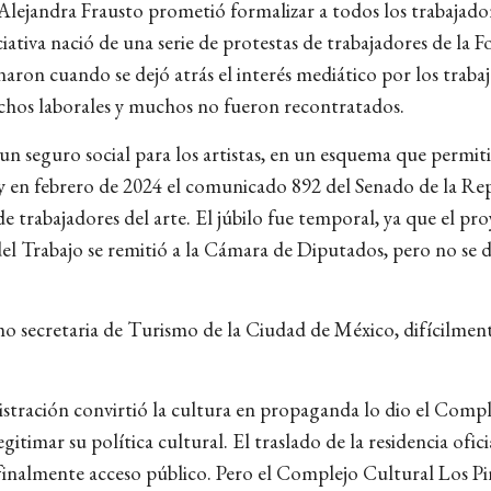
 Alejandra Frausto prometió formalizar a todos los trabajado
ciativa nació de una serie de protestas de trabajadores de la 
inaron cuando se dejó atrás el interés mediático por los traba
echos laborales y muchos no fueron recontratados.
n seguro social para los artistas, en un esquema que permitir
e y en febrero de 2024 el comunicado 892 del Senado de la R
e trabajadores del arte. El júbilo fue temporal, ya que el pr
 del Trabajo se remitió a la Cámara de Diputados, pero no se 
mo secretaria de Turismo de la Ciudad de México, difícilme
istración convirtió la cultura en propaganda lo dio el Comp
itimar su política cultural. El traslado de la residencia ofic
 finalmente acceso público. Pero el Complejo Cultural Los Pi