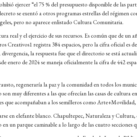
ohibió ejercer “el 75 % del presupuesto disponible de las parti
decreto se exentó a otros programas estrellas del régimen c
eles, pero no aparece enlistado Cultura Comunitaria.
ra real y el ejercicio de sus recursos. Es común que de un añ
ros Creativos1 registra 384 espacios, pero la cifra oficial es 
ivergencia, la respuesta fue que el directorio se está actuali
sde enero de 2024 se maneja oficialmente la cifra de 442 esp
austo, regeneraría la paz y la comunidad en todos los municip
o son muy diferentes a las que ofrecían las casas de cultura e
es que acompañaban a los semilleros como Arte+Movilidad, Cin
marse en elefante blanco. Chapultepec, Naturaleza y Cultura,
rlo en un parque caminable a lo largo de las cuatro seccion