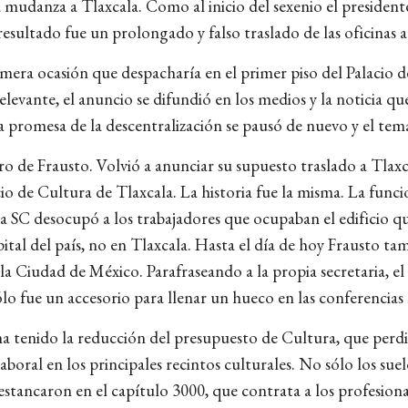
 mudanza a Tlaxcala. Como al inicio del sexenio el presidente
l resultado fue un prolongado y falso traslado de las oficinas 
mera ocasión que despacharía en el primer piso del Palacio de
relevante, el anuncio se difundió en los medios y la noticia 
La promesa de la descentralización se pausó de nuevo y el te
 de Frausto. Volvió a anunciar su supuesto traslado a Tlaxca
acio de Cultura de Tlaxcala. La historia fue la misma. La func
la SC desocupó a los trabajadores que ocupaban el edificio 
ital del país, no en Tlaxcala. Hasta el día de hoy Frausto ta
la Ciudad de México. Parafraseando a la propia secretaria, el
ólo fue un accesorio para llenar un hueco en las conferencias
a tenido la reducción del presupuesto de Cultura, que perdió
aboral en los principales recintos culturales. No sólo los sue
e estancaron en el capítulo 3000, que contrata a los profesion