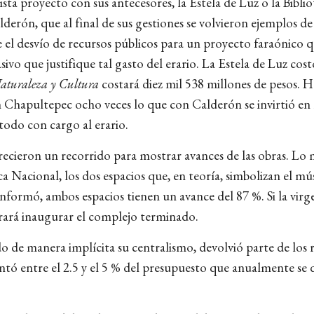
ista proyecto con sus antecesores, la Estela de Luz o la Bib
lderón, que al final de sus gestiones se volvieron ejemplos d
el desvío de recursos públicos para un proyecto faraónico 
ivo que justifique tal gasto del erario. La Estela de Luz cost
Naturaleza y Cultura
costará diez mil 538 millones de pesos. H
Chapultepec ocho veces lo que con Calderón se invirtió en la 
todo con cargo al erario.
frecieron un recorrido para mostrar avances de las obras. Lo 
ca Nacional, los dos espacios que, en teoría, simbolizan el 
formó, ambos espacios tienen un avance del 87 %. Si la virge
ogrará inaugurar el complejo terminado.
o de manera implícita su centralismo, devolvió parte de los r
entó entre el 2.5 y el 5 % del presupuesto que anualmente se 