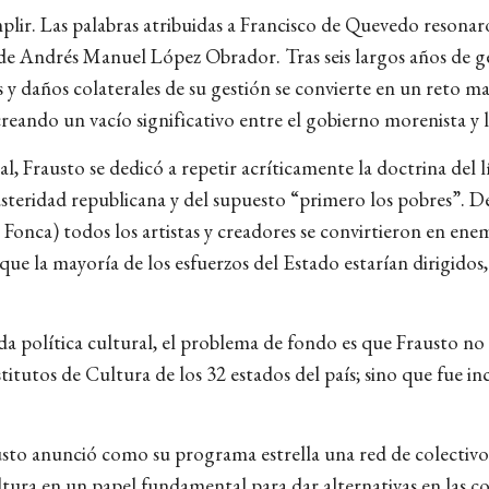
plir. Las palabras atribuidas a Francisco de Quevedo resona
de Andrés Manuel López Obrador. Tras seis largos años de g
y daños colaterales de su gestión se convierte en un reto ma
reando un vacío significativo entre el gobierno morenista y 
 Frausto se dedicó a repetir acríticamente la doctrina del lí
usteridad republicana y del supuesto “primero los pobres”. De
onca) todos los artistas y creadores se convirtieron en enemi
ue la mayoría de los esfuerzos del Estado estarían dirigidos,
da política cultural, el problema de fondo es que Frausto no 
nstitutos de Cultura de los 32 estados del país; sino que fue 
sto anunció como su programa estrella una red de colectivos
ultura en un papel fundamental para dar alternativas en las 