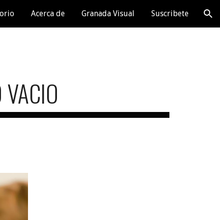
orio
Acerca de
Granada Visual
Suscribete
ion
O VACIO