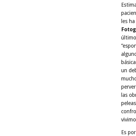
Estima
pacie
les ha
Fotog
último
“espon
algun
básica
un de
mucho
perver
las ob
peleas
confro
vivimo
Es por