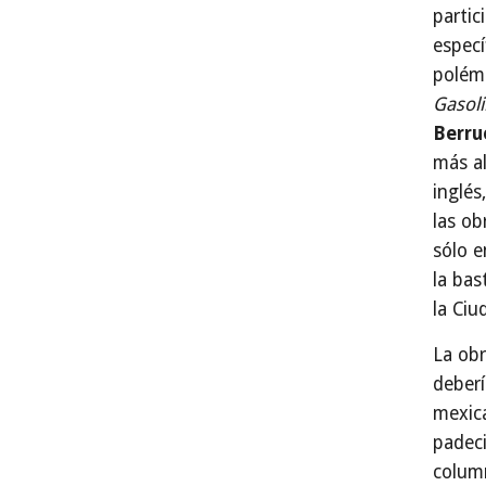
partic
especí
polémi
Gasoli
Berru
más al
inglé
las ob
sólo e
la bas
la Ciu
La obr
deberí
mexic
padec
column