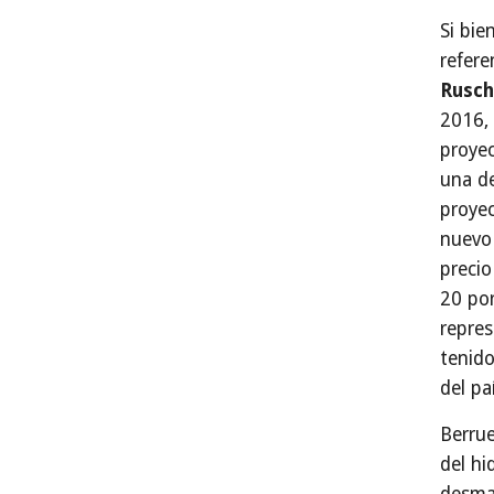
Si bie
refere
Rusch
2016, 
proyec
una de
proye
nuevo
precio
20 por
repre
tenido
del paí
Berrue
del hi