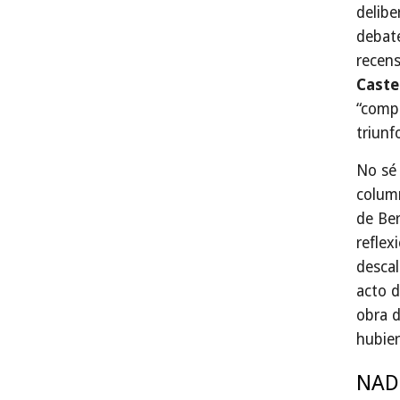
delibe
debate
recen
Caste
“compo
triunf
No sé 
column
de Ber
reflex
descal
acto d
obra d
hubier
NAD