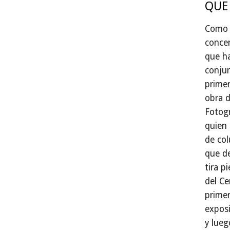
QUE
Como 
concen
que ha
conjun
primer
obra d
Fotogr
quien 
de col
que d
tira p
del Ce
primer
exposi
y lueg