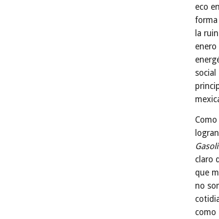
eco en
forma 
la rui
enero 
energé
social
princi
mexic
Como o
logran
Gasoli
claro 
que m
no som
cotidi
como 