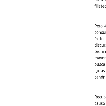
filiste
Pero
A
consum
éxito,
discur
Gioni 
mayor 
busca 
gotas 
canóni
Recup
causó 