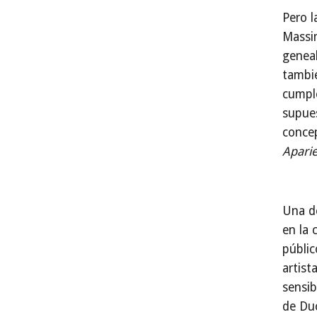
Pero l
Massim
genea
tambié
cumple
supues
concep
Apari
Una de
en la 
públi
artist
sensib
de Du