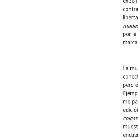
experi
contra
libert
made
por l
marca 
La mus
conect
pero e
Ejemp
me pa
edici
colgan
muestr
encuen