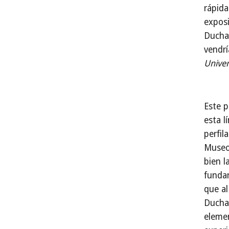
rápida
expos
Ducha
vendrí
Univer
Este p
esta l
perfil
Museo
bien l
funda
que al
Ducha
eleme