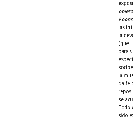
expos
objeto
Koons
las in
la dev
(que l
para v
espect
socioe
la mue
da fe 
reposi
se acu
Todo c
sido e