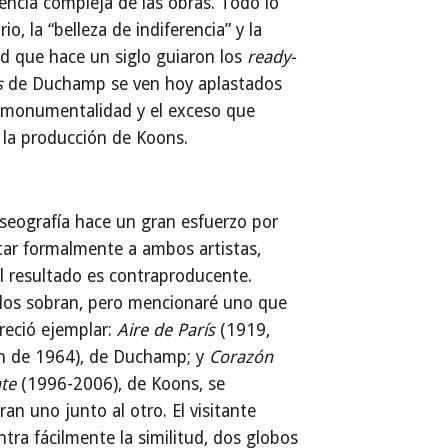
encia compleja de las obras. Todo lo
rio, la “belleza de indiferencia” y la
ad que hace un siglo guiaron los
ready-
s
de Duchamp se ven hoy aplastados
a monumentalidad y el exceso que
la producción de Koons.
eografía hace un gran esfuerzo por
ar formalmente a ambos artistas,
l resultado es contraproducente.
los sobran, pero mencionaré uno que
reció ejemplar:
Aire de París
(1919,
ón de 1964), de Duchamp; y
Corazón
te
(1996-2006), de Koons, se
an uno junto al otro. El visitante
tra fácilmente la similitud, dos globos