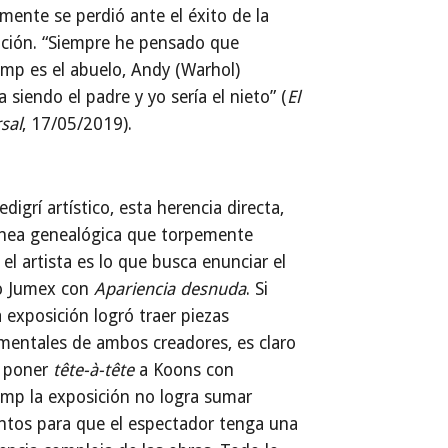
mente se perdió ante el éxito de la
ición. “Siempre he pensado que
mp es el abuelo, Andy (Warhol)
a siendo el padre y yo sería el nieto” (
El
sal
, 17/05/2019).
edigrí artístico, esta herencia directa,
ínea genealógica que torpemente
a el artista es lo que busca enunciar el
 Jumex con
Apariencia desnuda
. Si
a exposición logró traer piezas
mentales de ambos creadores, es claro
 poner
tête-à-tête
a Koons con
mp la exposición no logra sumar
ntos para que el espectador tenga una