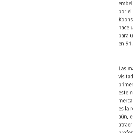
embele
por el
Koons 
hace 
para u
en 91.
Las m
visita
primer
este 
merca
es la 
aún, e
atraer
profes