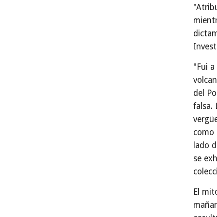
"Atrib
mientr
dictam
Invest
"Fui a
volcan
del Po
falsa.
vergüe
como B
lado d
se exh
colecc
El mit
mañan