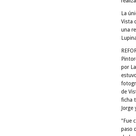
realiz
La úni
Vista 
una re
Lupina
REFOR
Pintor
por La
estuvo
fotogr
de Vis
ficha 
Jorge 
"Fue c
paso 