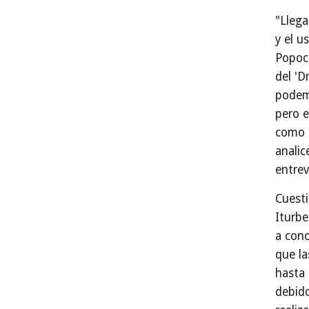
"Llega
y el u
Popoc
del 'D
podemo
pero 
como u
analic
entrev
Cuesti
Iturbe
a cono
que la
hasta
debido