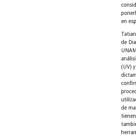
consid
ponerl
en esp
Tatian
de Dia
UNAM,
análisi
(UV) y
dicta
confir
proced
utiliz
de ma
tiene
tambié
herram