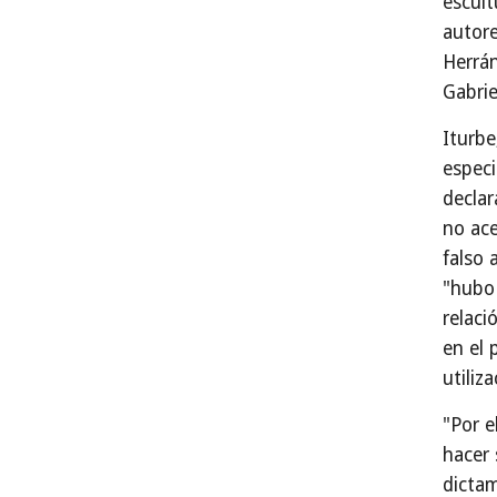
escult
autore
Herrán
Gabrie
Iturbe
especi
decla
no ace
falso 
"hubo 
relaci
en el 
utiliza
"Por e
hacer
dictam