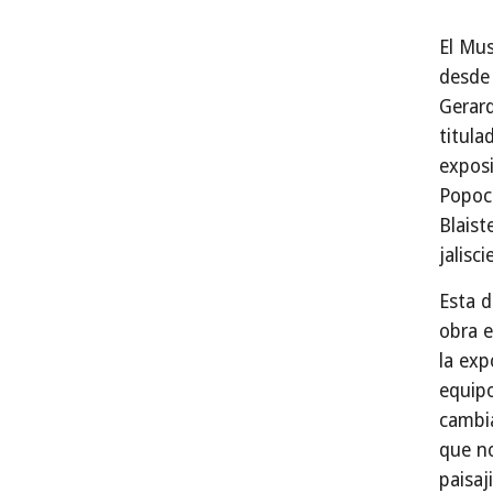
El Mus
desde 
Gerard
titula
exposi
Popoca
Blaist
jalisci
Esta d
obra e
la exp
equip
cambia
que no
paisaj